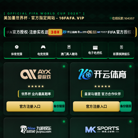
[ OFFICIAL FIFA WORLD CUP 2026™ ]
美加墨世界杯 · 官方指定网站 - 16FAFA.VIP
在线玩家:
104357
38¥
FIFA官方授权·注册实名送
FIFA官方授权·注
⚽️
🎮
🃏
🀄️
🎰
电子老虎机
体育竞猜
电竞竞猜
澳门真人赌场
彩票棋牌娱乐
★★★★★
★★★★★
世界杯 业内最高赔率
皇家马德里 官方合作伙伴
官方注册入口
官方注册入口
备份链接
备份链接